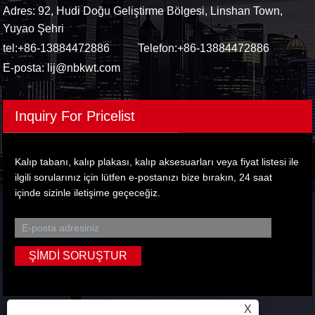
Adres: 92, Hudi Doğu Geliştirme Bölgesi, Linshan Town,
Yuyao Şehri
tel:
+86-13884472886
Telefon:
+86-13884472886
E-posta:
lij@nbkwt.com
Inquiry For Pricelist
Kalıp tabanı, kalıp plakası, kalıp aksesuarları veya fiyat listesi ile
ilgili sorularınız için lütfen e-postanızı bize bırakın, 24 saat
içinde sizinle iletişime geçeceğiz.
X